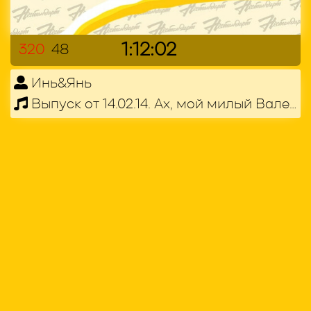
1:12:02
320
48
Инь&Янь
Выпуск от 14.02.14. Ах, мой милый Валентин